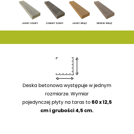
JASNY SZARY
CIEMNY SZARY
JASNY BRĄZ
ŚREDNI BRĄZ
Deska betonowa występuje w jednym
rozmiarze. Wymiar
pojedynczej płyty na taras to
60 x 12,5
cm i grubości 4,5 cm.