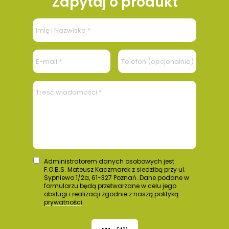
Zapytaj o produkt
Administratorem danych osobowych jest
F.O.B.S. Mateusz Kaczmarek z siedzibą przy ul.
Sypniewo 1/2a, 61-327 Poznań. Dane podane w
formularzu będą przetwarzane w celu jego
obsługi i realizacji zgodnie z naszą
polityką
prywatności
.