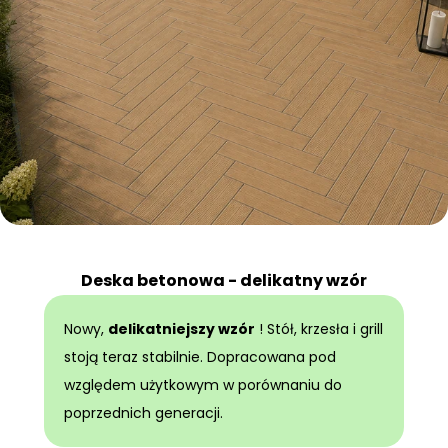
Deska betonowa - delikatny wzór
Nowy,
delikatniejszy wzór
! Stół, krzesła i grill
stoją teraz stabilnie. Dopracowana pod
względem użytkowym w porównaniu do
poprzednich generacji.