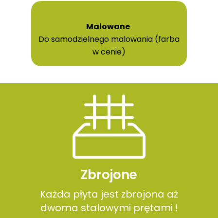
Malowane
Do samodzielnego malowania (farba
w cenie)
Zbrojone
Każda płyta jest zbrojona aż
dwoma stalowymi prętami !