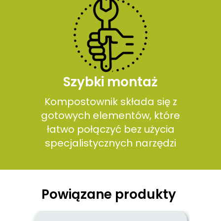
Szybki montaż
Kompostownik składa się z
gotowych elementów, które
łatwo połączyć bez użycia
specjalistycznych narzędzi
Powiązane produkty