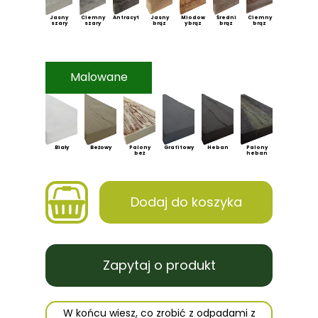
Jasny
Ciemny
Antracyt
Jasny
Miodow
Średni
Ciemny
szary
szary
brąz
y brąz
brąz
brąz
Malowane
Biały
Beżowy
Palony
Grafitowy
Heban
Palony
beż
heban
Dodaj do koszyka
Zapytaj o produkt
W końcu wiesz, co zrobić z odpadami z