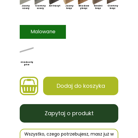
Jasny
Ciemny
Antracyt
Jasny
Miodow
Średni
Ciemny
szary
szary
brąz
y brąz
brąz
brąz
Malowane
niedostę
pne
Dodaj do koszyka
Zapytaj o produkt
Wszystko, czego potrzebujesz, masz już w