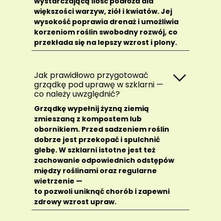
wystarczającą ilość podłoża dla
większości warzyw, ziół i kwiatów. Jej
wysokość poprawia drenaż i umożliwia
korzeniom roślin swobodny rozwój, co
przekłada się na lepszy wzrost i plony.
Jak prawidłowo przygotować
grządkę pod uprawę w szklarni —
co należy uwzględnić?
Grządkę wypełnij żyzną ziemią
zmieszaną z kompostem lub
obornikiem. Przed sadzeniem roślin
dobrze jest przekopać i spulchnić
glebę. W szklarni istotne jest też
zachowanie odpowiednich odstępów
między roślinami oraz regularne
wietrzenie —
to pozwoli uniknąć chorób i zapewni
zdrowy wzrost upraw.