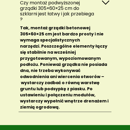
Czy montaż podwyższonej
grządki 305×60×25 cm do
szklarni jest łatwy i jak przebiega
?
Tak, montaż grządki betonowej
305×60×25 cm jest bardzo prosty i nie
wymaga specjalistycznych
narzędzi. Poszczególne elementy łączy
się stabilnie na wcześniej
przygotowanym, wypoziomowanym
podłożu. Ponieważ grządka nie posiada
dna, nie trzeba wykonywać
odwodnienia ani wiercenia otworów –
wystarczy zadbać o równą warstwę
gruntu lub podsypkę z piasku. Po
ustawieniu i połączeniu modułów,
wystarczy wypełnić wnętrze drenażem i
ziemią ogrodową.