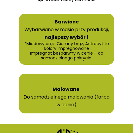
Barwione
Wybarwiane w masie przy produkcji,
najlepszy wybór !
*Miodowy brąz, Ciemny brąz, Antracyt to
kolory impregnowane
Impregnat bezbarwny w cenie – do
samodzielnego pokrycia.
Malowane
Do samodzielnego malowania (farba
w cenie)