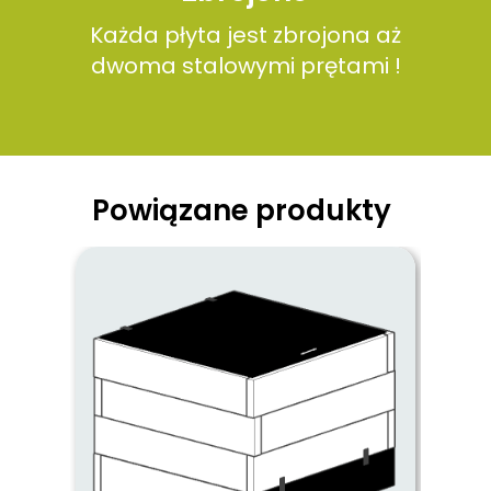
Każda płyta jest zbrojona aż
dwoma stalowymi prętami !
Powiązane produkty