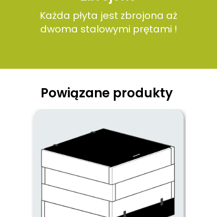
Każda płyta jest zbrojona aż
dwoma stalowymi prętami !
Powiązane produkty