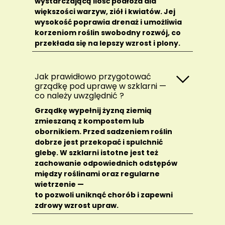
wystarczającą ilość podłoża dla
większości warzyw, ziół i kwiatów. Jej
wysokość poprawia drenaż i umożliwia
korzeniom roślin swobodny rozwój, co
przekłada się na lepszy wzrost i plony.
Jak prawidłowo przygotować
grządkę pod uprawę w szklarni —
co należy uwzględnić ?
Grządkę wypełnij żyzną ziemią
zmieszaną z kompostem lub
obornikiem. Przed sadzeniem roślin
dobrze jest przekopać i spulchnić
glebę. W szklarni istotne jest też
zachowanie odpowiednich odstępów
między roślinami oraz regularne
wietrzenie —
to pozwoli uniknąć chorób i zapewni
zdrowy wzrost upraw.