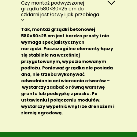
Czy montaż podwyższonej
grządki 580×80×25 cm do
szklarni jest łatwy i jak przebiega
?
Tak, montaż grządki betonowej
580×80×25 cm jest bardzo prosty i nie
wymaga specjalistycznych
narzędzi. Poszczególne elementy łączy
się stabilnie na wcześniej
przygotowanym, wypoziomowanym
podłożu. Ponieważ grządka nie posiada
dna, nie trzeba wykonywać
odwodnienia ani wiercenia otworów –
wystarczy zadbać o równą warstwę
gruntu lub podsypkę z piasku. Po
ustawieniu i połączeniu modułów,
wystarczy wypełnić wnętrze drenażem i
ziemią ogrodową.