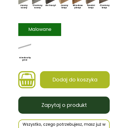
Jasny
Ciemny
Antracyt
Jasny
Miodow
Średni
Ciemny
szary
szary
brąz
y brąz
brąz
brąz
Malowane
niedostę
pne
Dodaj do koszyka
Zapytaj o produkt
Wszystko, czego potrzebujesz, masz już w