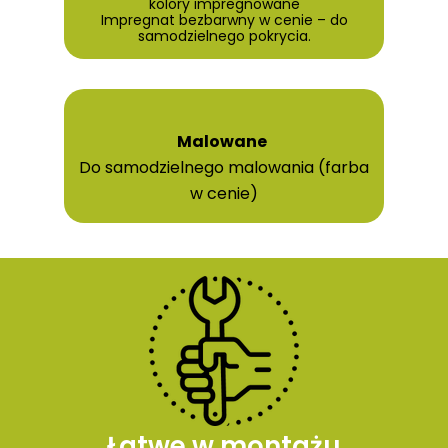
kolory impregnowane
Impregnat bezbarwny w cenie – do
samodzielnego pokrycia.
Malowane
Do samodzielnego malowania (farba
w cenie)
Łatwe w montażu