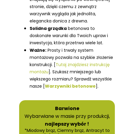
stronie, dzięki czemu z zewnątrz
warzywnik wygląda jak jednolita,
elegancka donica z drewna.
Solidna grządka
betonowa to
doskonałe warunki dla Twoich upraw i
inwestycja, która przetrwa wiele lat.
Ważne:
Prosty i trwały system
montażowy pozwala na szybkie złożenie
konstrukcji. [
Tutaj znajdziesz instrukcję
montażu
].
Szukasz mniejszego lub
większego rozmiaru? Sprawdź wszystkie
nasze [
Warzywniki betonowe
].
Barwione
Wybarwiane w masie przy produkcji,
najlepszy wybór !
*Miodowy brąz, Ciemny brąz, Antracyt to