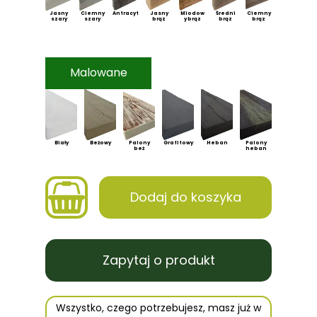
Jasny
Ciemny
Antracyt
Jasny
Miodow
Średni
Ciemny
szary
szary
brąz
y brąz
brąz
brąz
Malowane
Biały
Beżowy
Palony
Grafitowy
Heban
Palony
beż
heban
Dodaj do koszyka
Zapytaj o produkt
Wszystko, czego potrzebujesz, masz już w