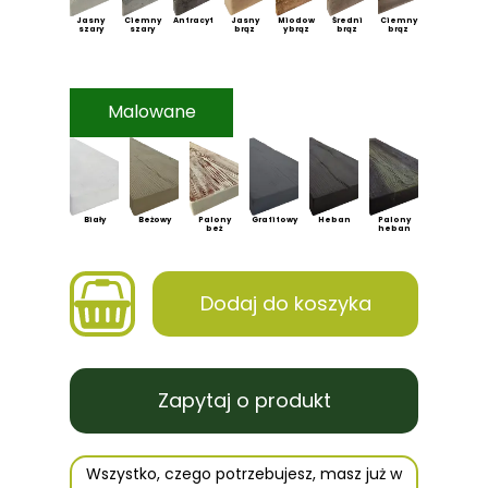
Jasny
Ciemny
Antracyt
Jasny
Miodow
Średni
Ciemny
szary
szary
brąz
y brąz
brąz
brąz
Malowane
Biały
Beżowy
Palony
Grafitowy
Heban
Palony
beż
heban
Dodaj do koszyka
Zapytaj o produkt
Wszystko, czego potrzebujesz, masz już w