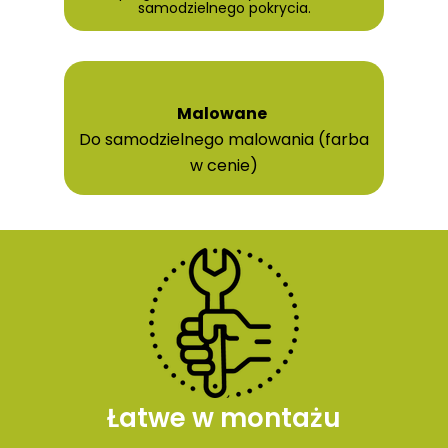
samodzielnego pokrycia.
Malowane
Do samodzielnego malowania (farba
w cenie)
Łatwe w montażu