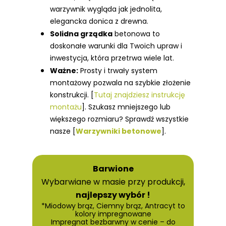
warzywnik wygląda jak jednolita,
elegancka donica z drewna.
Solidna grządka
betonowa to
doskonałe warunki dla Twoich upraw i
inwestycja, która przetrwa wiele lat.
Ważne:
Prosty i trwały system
montażowy pozwala na szybkie złożenie
konstrukcji. [
Tutaj znajdziesz instrukcję
montażu
].
Szukasz mniejszego lub
większego rozmiaru? Sprawdź wszystkie
nasze [
Warzywniki betonowe
].
Barwione
Wybarwiane w masie przy produkcji,
najlepszy wybór !
*Miodowy brąz, Ciemny brąz, Antracyt to
kolory impregnowane
Impregnat bezbarwny w cenie – do