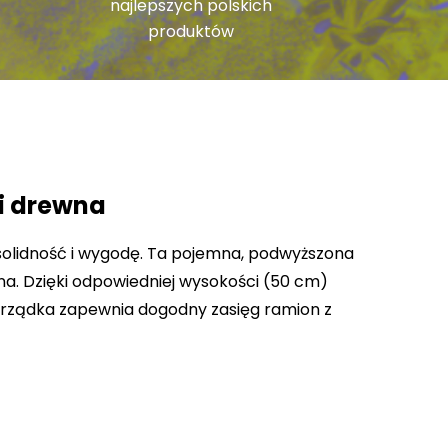
najlepszych polskich
produktów
ji drewna
solidność i wygodę. Ta pojemna, podwyższona
a. Dzięki odpowiedniej wysokości (50 cm)
a grządka zapewnia dogodny zasięg ramion z