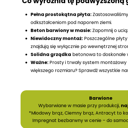
Co wyróżnia tę podwyższoną 
Pełna prostokątna płyta:
Zastosowaliśmy 
odkształceniom pod naporem ziemi.
Beton barwiony w masie:
Zapomnij o ucią
Niewidoczny montaż:
Poszczególne płyty
znajdują się wyłącznie po wewnętrznej stro
Solidna grządka
betonowa to doskonałe wa
Ważne:
Prosty i trwały system montażowy p
większego rozmiaru? Sprawdź wszystkie nas
Barwione
Wybarwiane w masie przy produkcji,
na
*Miodowy brąz, Ciemny brąz, Antracyt to 
Impregnat bezbarwny w cenie – do samodz