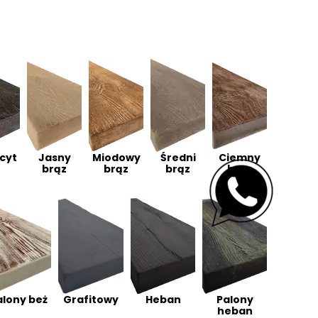
cyt
Jasny
Miodowy
Średni
Ciemny
brąz
brąz
brąz
brąz
alony beż
Grafitowy
Heban
Palony
heban