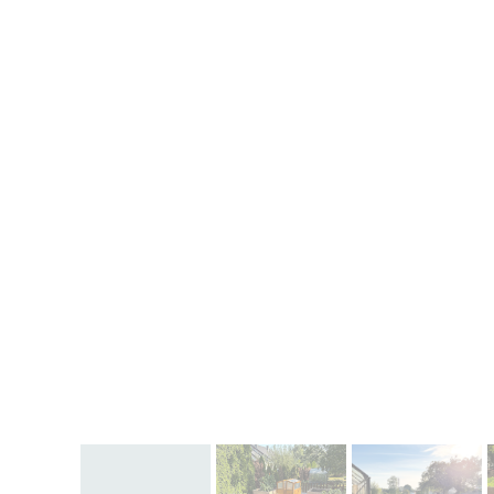
Palisady betonowe
Drewno betonowe
Akcesoria