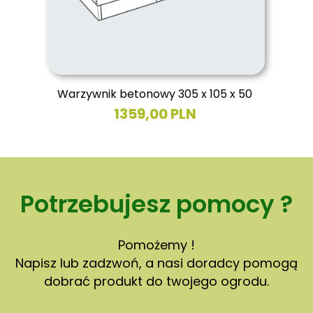
o
t
y
k
o
w
Warzywnik betonowy 305 x 105 x 50
y
1359,00 PLN
c
h
m
o
Potrzebujesz pomocy ?
g
ą
k
Pomożemy !
o
Napisz lub zadzwoń, a nasi doradcy pomogą
r
dobrać produkt do twojego ogrodu.
z
y