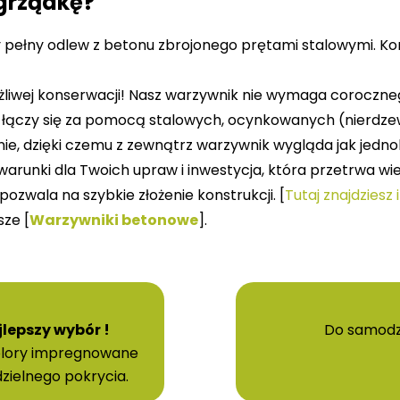
grządkę?
ć
d
pełny odlew z betonu zbrojonego prętami stalowymi. Konst
o
w
żliwej konserwacji! Nasz warzywnik nie wymaga coroczn
y
 łączy się za pomocą stalowych, ocynkowanych (nierd
b
nie, dzięki czemu z zewnątrz warzywnik wygląda jak jedno
r
runki dla Twoich upraw i inwestycja, która przetrwa wiel
a
ozwala na szybkie złożenie konstrukcji. [
Tutaj znajdziesz
n
ze [
Warzywniki betonowe
].
e
g
o
w
y
jlepszy wybór !
Do samodz
n
kolory impregnowane
i
ielnego pokrycia.
k