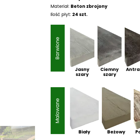
i
Materiał:
Beton zbrojony
w
Ilość płyt:
24 szt.
d
ó
ł
Barwione
,
a
b
y
Jasny
Ciemny
Antra
szary
szary
w
y
b
r
Malowane
a
ć
d
Biały
Beżowy
P
o