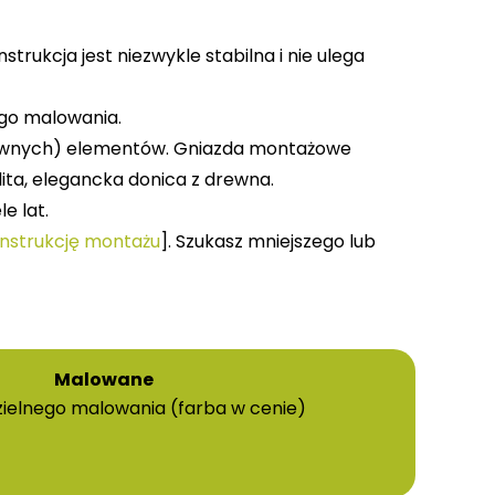
rukcja jest niezwykle stabilna i nie ulega
ego malowania.
zewnych) elementów. Gniazda montażowe
lita, elegancka donica z drewna.
e lat.
 instrukcję montażu
].
Szukasz mniejszego lub
Malowane
ielnego malowania (farba w cenie)