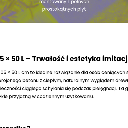
montowany z pełnych
i
prostokątnych płyt
j
E
n
t
e
r
× 50 L – Trwałość i estetyka imitac
,
a
5 × 50 L cm to idealne rozwiązanie dla osób ceniących 
b
brojonego betonu z ciepłym, naturalnym wyglądem drewn
y
ieczności ciągłego schylania się podczas pielęgnacji. T
p
wykle przyjazną w codziennym użytkowaniu.
r
z
e
j
ś