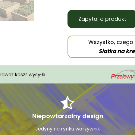
s
t
ę
Zapytaj o produkt
p
n
y
Wszystko, czego 
w
Siatka na kre
y
n
i
rawdź koszt wysyłki
k
.
N
a
c
Niepowtarzalny design
i
ś
Jedyny na rynku warzywnik
n