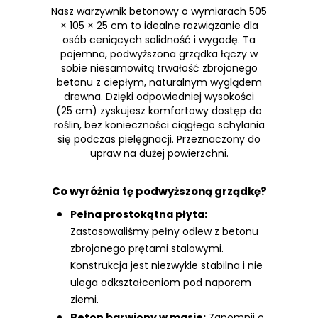
Nasz warzywnik betonowy o wymiarach 505
× 105 × 25 cm to idealne rozwiązanie dla
osób ceniących solidność i wygodę. Ta
pojemna, podwyższona grządka łączy w
sobie niesamowitą trwałość zbrojonego
betonu z ciepłym, naturalnym wyglądem
drewna. Dzięki odpowiedniej wysokości
(25 cm) zyskujesz komfortowy dostęp do
roślin, bez konieczności ciągłego schylania
się podczas pielęgnacji. Przeznaczony do
upraw na dużej powierzchni.
Co wyróżnia tę podwyższoną grządkę?
Pełna prostokątna płyta:
Zastosowaliśmy pełny odlew z betonu
zbrojonego prętami stalowymi.
Konstrukcja jest niezwykle stabilna i nie
ulega odkształceniom pod naporem
ziemi.
Beton barwiony w masie:
Zapomnij o