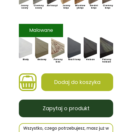
Jasny
Ciemny
Antracyt
Jasny
Miodow
Średni
Ciemny
szary
szary
brąz
y brąz
brąz
brąz
Malowane
Biały
Beżowy
Palony
Grafitowy
Heban
Palony
beż
heban
Dodaj do koszyka
Zapytaj o produkt
Wszystko, czego potrzebujesz, masz już w