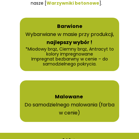
nasze [
Warzywniki betonowe
].
Barwione
Wybarwiane w masie przy produkcji,
najlepszy wybór !
*Miodowy brąz, Ciemny brąz, Antracyt to
kolory impregnowane
Impregnat bezbarwny w cenie – do
samodzielnego pokrycia.
Malowane
Do samodzielnego malowania (farba
w cenie)