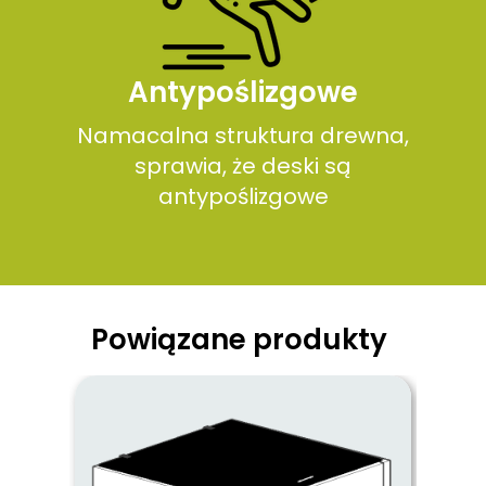
Antypoślizgowe
Namacalna struktura drewna,
sprawia, że deski są
antypoślizgowe
Powiązane produkty