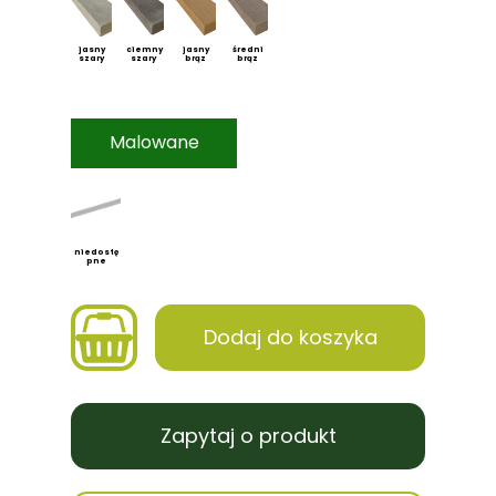
jasny
ciemny
jasny
średni
szary
szary
brąz
brąz
Malowane
niedostę
pne
Dodaj do koszyka
Zapytaj o produkt