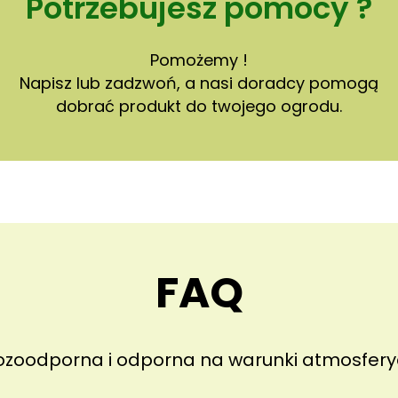
Potrzebujesz pomocy ?
o
t
y
Pomożemy !
k
Napisz lub zadzwoń, a nasi doradcy pomogą
o
dobrać produkt do twojego ogrodu.
w
y
c
h
m
o
g
FAQ
ą
k
o
r
ozoodporna i odporna na warunki atmosfer
z
y