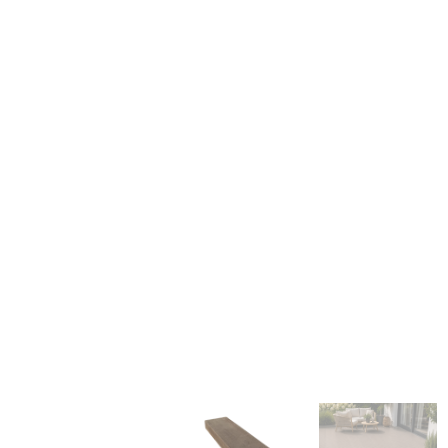
Palisady betonowe
Drewno betonowe
Akcesoria