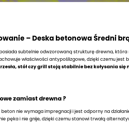
i
j
E
n
anie – Deska betonowa Średni brą
t
e
posiada subtelnie odwzorowaną strukturę drewna, która na
r
zachowuje właściwości antypoślizgowe, dzięki czemu jest
,
esła, stół czy grill stoją stabilnie bez kołysania si
a
b
y
p
r
nowe zamiast drewna ?
z
 beton nie wymaga impregnacji i jest odporny na działa
e
nie pęka i nie gnije, dzięki czemu stanowi trwałą alterna
j
ś