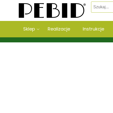
Sklep
Realizacje
Instrukcje
Deski betonowe
Warzywniki betonowe
Grządki do szklarni
Obrzeża trawnikowe
Kompostowniki betonowe
Duże donice ogrodowe